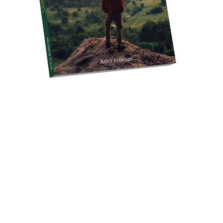
Eine praktische
Lebensphilosophie
„Das Ziel ist der Mensch, der tief in sich
ruhend, selbstbewusst und
unerschütterlich den eigenen Weg geht
und den Herausforderungen des Lebens
mit innerer Stärke begegnet.“
Mit persönlicher Widmung des Autors